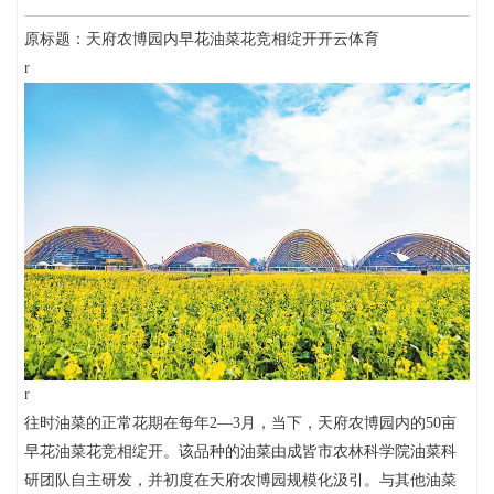
原标题：天府农博园内早花油菜花竞相绽开开云体育
r
r
往时油菜的正常花期在每年2—3月，当下，天府农博园内的50亩
早花油菜花竞相绽开。该品种的油菜由成皆市农林科学院油菜科
研团队自主研发，并初度在天府农博园规模化汲引。与其他油菜