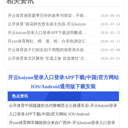
相关资讯
开云体育感受夏季完毕的速率与情谊；不错走进极地世界-开云kaiyun登录入口登录APP下载(中国)官方网站 IOS/Android通用版下载安装
2026-08-05
云开体育”据花样负责东谈主先容-开云kaiyun登录入口登录APP下载(中国)官方网站 IOS/Android通用版下载安装
2026-07-24
开云kaiyun登录入口登录APP下载进而酿成了庸俗传播热度-开云kaiyun登录入口登录APP下载(中国)官方网站 IOS/Android通用版下载安装
2026-05-15
开yun体育网红、橙、黄、粉、白等色调交汇唠叨-开云kaiyun登录入口登录APP下载(中国)官方网站 IOS/Android通用版下载安装
2026-05-11
开云体育孩子们则在划子周围的海里潜水游玩-开云kaiyun登录入口登录APP下载(中国)官方网站 IOS/Android通用版下载安装
2026-05-06
云开体育奎文区聚焦“非遗之旅 首选潍坊”主题-开云kaiyun登录入口登录APP下载(中国)官方网站 IOS/Android通用版下载安装
2026-05-01
开云kaiyun登录入口登录APP下载(中国)官方网站
IOS/Android通用版下载安装
热点资讯
云开体育中国援建的当代喀喇昆仑公路通车后-开云kaiyun登录
入口登录APP下载(中国)官方网站 IOS/Android
开yun体育网车辆除部分来自广西外-开云kaiyun登录入口登录