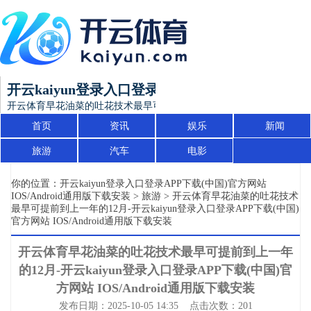
开云kaiyun登录入口登录APP下载(中国)官方网站 I
开云体育早花油菜的吐花技术最早可提前到上一年的12月-开云kaiyun登录入
首页
资讯
娱乐
新闻
旅游
汽车
电影
你的位置：
开云kaiyun登录入口登录APP下载(中国)官方网站
IOS/Android通用版下载安装
>
旅游
> 开云体育早花油菜的吐花技术
最早可提前到上一年的12月-开云kaiyun登录入口登录APP下载(中国)
官方网站 IOS/Android通用版下载安装
开云体育早花油菜的吐花技术最早可提前到上一年
的12月-开云kaiyun登录入口登录APP下载(中国)官
方网站 IOS/Android通用版下载安装
发布日期：2025-10-05 14:35 点击次数：201