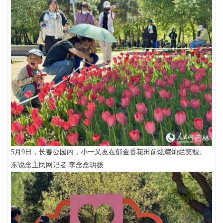
5月9日，长春公园内，小一又友在郁金香花田前炫耀灿烂笑貌。
东说念主民网记者 李念念玥摄