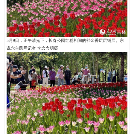
5月9日，正午晴光下，长春公园红粉相间的郁金香层层铺展。东
说念主民网记者 李念念玥摄