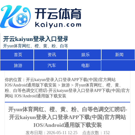
开云kaiyun登录入口登录APP下载(中国)官方网站 I
开yun体育网红、橙、黄、粉、白等色调交汇唠叨-开云kaiyun登录入口登录A
首页
资讯
娱乐
新闻
旅游
汽车
电影
你的位置：
开云kaiyun登录入口登录APP下载(中国)官方网站
IOS/Android通用版下载安装
>
旅游
> 开yun体育网红、橙、黄、
粉、白等色调交汇唠叨-开云kaiyun登录入口登录APP下载(中国)官方
网站 IOS/Android通用版下载安装
开yun体育网红、橙、黄、粉、白等色调交汇唠叨-
开云kaiyun登录入口登录APP下载(中国)官方网站
IOS/Android通用版下载安装
发布日期：2026-05-11 12:25 点击次数：152