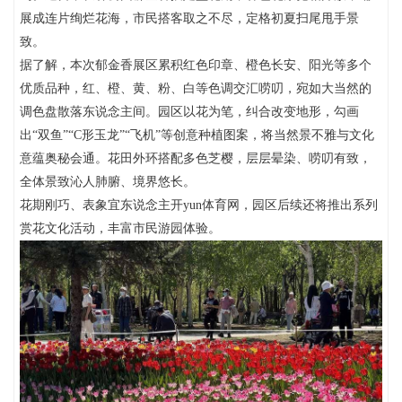
展成连片绚烂花海，市民搭客取之不尽，定格初夏扫尾甩手景
致。
据了解，本次郁金香展区累积红色印章、橙色长安、阳光等多个
优质品种，红、橙、黄、粉、白等色调交汇唠叨，宛如大当然的
调色盘散落东说念主间。园区以花为笔，纠合改变地形，勾画
出“双鱼”“C形玉龙”“飞机”等创意种植图案，将当然景不雅与文化
意蕴奥秘会通。花田外环搭配多色芝樱，层层晕染、唠叨有致，
全体景致沁人肺腑、境界悠长。
花期刚巧、表象宜东说念主开yun体育网，园区后续还将推出系列
赏花文化活动，丰富市民游园体验。