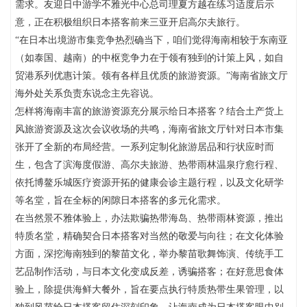
需求。友迎日中游学不雅光中心总司理夏方越在练习适度后示
意，正在积极组织日本搭客前来三亚开启高尔夫旅行。
“在日本出境游市集竞争热烈确当下，咱们觉得海南相较于东南亚
（如泰国、越南）的中枢竞争力在于领有独到的计策上风，如自
贸港系列优惠计策。领有各样且优质的旅游资源。”海南省旅文厅
海外处关系负责东说念主先容说。
怎样将海南丰富的旅游资源充分展示给日本搭客？结合土产货上
风旅游资源及这次会议收场的共鸣，海南省旅文厅针对日本市集
张开了全新的布局经营。一系列定制化旅游居品和行状应时而
生，包含了滨海度假游、高尔夫旅游、热带雨林温泉疗愈行程、
依托博鳌乐城医疗资源开拓的健康会诊主题行程，以及文化研学
等名堂，旨在全标的闲隙日本搭客的多元化需求。
在当然景不雅体验上，办法欺骗热带海岛、热带雨林资源，推出
特质名堂，精确契合日本搭客对当然的敬爱与向往；在文化体验
方面，深挖海南独到的黎苗文化，举办黎苗歌舞饰演、传统手工
艺品制作活动，与日本文化变成反差，诱骗搭客；在好意思食体
验上，除提供海鲜大餐外，旨在要点执行特质热带生果管理，以