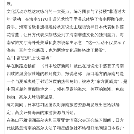
展。
文化活动亦然这次练习的一大亮点。练习团参与了骑楼“非遗过大
年”活动，在海南YIYO非遗艺术馆千里浸式体验了海南椰雕传统
身手。海南省级非遗椰雕传承东说念主现场诱导日本代表制作莲
花香薰，让日方代表深刻感受到了海南非遗文化的独到魔力。海
南省旅文厅海外处关系负责东说念主示意，“这一活动不仅展示了
海南丰富的文化底蕴，也为两地文化调换搭建了桥梁”。
在“丰富资源”上“划要点”
早在航路通畅前，《日本经济新闻》就已在报说念中盛赞了海南
四肢旅游度假胜地的独到魔力。报说念称，海口地方的海南岛是
一个与夏威夷处于邻近纬度的热带岛屿，被称为“东方夏威夷”，是
中国卓越的度假胜地之一，领有显露的海水、美丽的海滩、免税
购物、高尔夫球场和温泉。
练习期间，日本练习团屡次对海南旅游资源与发展出息给以确
定，高度评价海南的旅游资源与后劲。
在海口不雅澜湖高尔夫和三亚亚龙湾高尔夫球会练习期间，日方
代线路意海南的高尔夫法子和星级旅社不错很好地闲隙日本客户