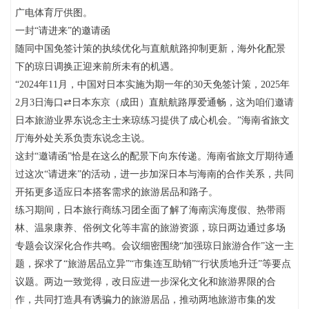
广电体育厅供图。
一封“请进来”的邀请函
随同中国免签计策的执续优化与直航航路抑制更新，海外化配景
下的琼日调换正迎来前所未有的机遇。
“2024年11月，中国对日本实施为期一年的30天免签计策，2025年
2月3日海口⇄日本东京（成田）直航航路厚爱通畅，这为咱们邀请
日本旅游业界东说念主士来琼练习提供了成心机会。”海南省旅文
厅海外处关系负责东说念主说。
这封“邀请函”恰是在这么的配景下向东传递。海南省旅文厅期待通
过这次“请进来”的活动，进一步加深日本与海南的合作关系，共同
开拓更多适应日本搭客需求的旅游居品和路子。
练习期间，日本旅行商练习团全面了解了海南滨海度假、热带雨
林、温泉康养、俗例文化等丰富的旅游资源，琼日两边通过多场
专题会议深化合作共鸣。会议细密围绕“加强琼日旅游合作”这一主
题，探求了“旅游居品立异”“市集连互助销”“行状质地升迁”等要点
议题。两边一致觉得，改日应进一步深化文化和旅游界限的合
作，共同打造具有诱骗力的旅游居品，推动两地旅游市集的发