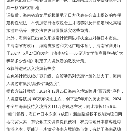
独到风范给日本搭客留住深刻印象，让海南成为日本搭客眼中别
具一格的旅游胜地。
调换后，海南省旅文厅积极继承了日方代表在会议上提议的多项
建树性想法，举例加强日语东说念主才培养以及开拓定制化高端
旅游居品等，并办法在改日慢慢落实这些举措。
此外，海南省已出台关系激发计策用以撑执企业对接日本市集。
由海南省财政厅、海南省旅游和文化广电体育厅、海南省商务厅
于2024年5月27日印发的《海南省进一步促进文学旅商展联动扩大
猝然多少要领》制定了入境旅游的激发计策。
双轨并进激活入境游新热度
在免签计策执续扩容升级、自贸港系列优惠计策的助力下，海南
入境游市集执续涨出“新热度”。
据官方统计数据，2024年12月25日海南入境游踏进“百万级”序列，
入境搭客破损100万东说念主次，创下近5年来的历史新高。2024
年全年海南接待入境搭客111万东说念主次，同比增长115.6％。
“咱们觉得，海口⇄日本东京（成田）新航路通畅不仅能为琼日两
地商贸买卖、东说念主文调换提供便利，权贵缩短日本搭客赴琼
旅游老本，更能进一步激活海南入境旅游市集，有助于海南诱骗