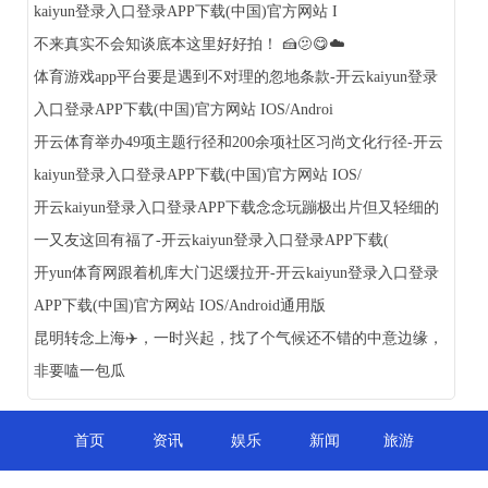
kaiyun登录入口登录APP下载(中国)官方网站 I
不来真实不会知谈底本这里好好拍！ 🍰🫤😋☁️
体育游戏app平台要是遇到不对理的忽地条款-开云kaiyun登录
入口登录APP下载(中国)官方网站 IOS/Androi
开云体育举办49项主题行径和200余项社区习尚文化行径-开云
kaiyun登录入口登录APP下载(中国)官方网站 IOS/
开云kaiyun登录入口登录APP下载念念玩蹦极出片但又轻细的
一又友这回有福了-开云kaiyun登录入口登录APP下载(
开yun体育网跟着机库大门迟缓拉开-开云kaiyun登录入口登录
APP下载(中国)官方网站 IOS/Android通用版
昆明转念上海✈️，一时兴起，找了个气候还不错的中意边缘，
非要嗑一包瓜
首页
资讯
娱乐
新闻
旅游