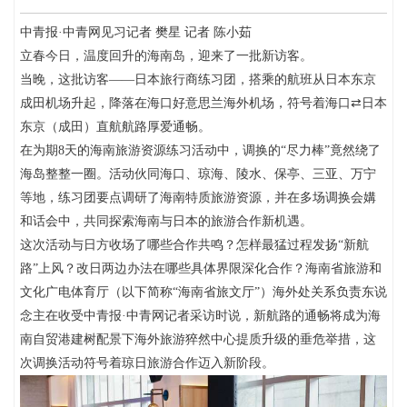
中青报·中青网见习记者 樊星 记者 陈小茹
立春今日，温度回升的海南岛，迎来了一批新访客。
当晚，这批访客——日本旅行商练习团，搭乘的航班从日本东京
成田机场升起，降落在海口好意思兰海外机场，符号着海口⇄日本
东京（成田）直航航路厚爱通畅。
在为期8天的海南旅游资源练习活动中，调换的“尽力棒”竟然绕了
海岛整整一圈。活动伙同海口、琼海、陵水、保亭、三亚、万宁
等地，练习团要点调研了海南特质旅游资源，并在多场调换会媾
和话会中，共同探索海南与日本的旅游合作新机遇。
这次活动与日方收场了哪些合作共鸣？怎样最猛过程发扬“新航
路”上风？改日两边办法在哪些具体界限深化合作？海南省旅游和
文化广电体育厅（以下简称“海南省旅文厅”）海外处关系负责东说
念主在收受中青报·中青网记者采访时说，新航路的通畅将成为海
南自贸港建树配景下海外旅游猝然中心提质升级的垂危举措，这
次调换活动符号着琼日旅游合作迈入新阶段。