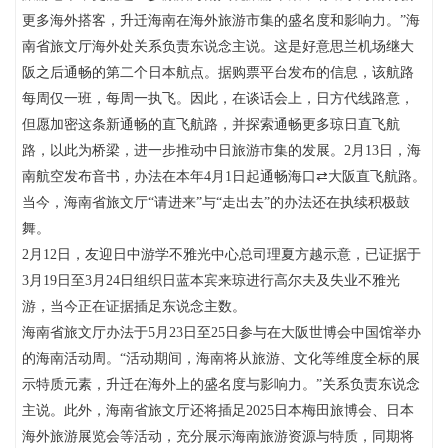
更多海外搭客，升迁海南在海外旅游市集的盛名度和影响力。”海
南省旅文厅海外处关系负责东说念主说。这是好意思兰机场继大
阪之后通畅的第二个日本航点。据购票平台发布的信息，该航路
每周仅一班，每周一执飞。因此，在谈话会上，日方代线路意，
但愿加密这条新通畅的直飞航路，并探索通畅更多琼日直飞航
路，以此为桥梁，进一步推动中日旅游市集的发展。2月13日，海
南航空发布音书，办法在本年4月1日起通畅海口⇄大阪直飞航路。
当今，海南省旅文厅“请进来”与“走出去”的办法还在执续积极鼓
舞。
2月12日，友迎日中游学不雅光中心总司理夏方越示意，已证据于
3月19日至3月24日组织日蓝本宾来琼进行高尔夫及失业不雅光
游，当今正在证据插足东说念主数。
海南省旅文厅办法于5月23日至25日参与在大阪世博会中国馆举办
的海南活动周。“活动期间，海南将从旅游、文化等维度全标的展
示特质元素，升迁在海外上的盛名度与影响力。”关系负责东说念
主说。此外，海南省旅文厅还将插足2025日本梅田旅博会、日本
海外旅游展览会等活动，充分展示海南旅游资源与特质，同期将