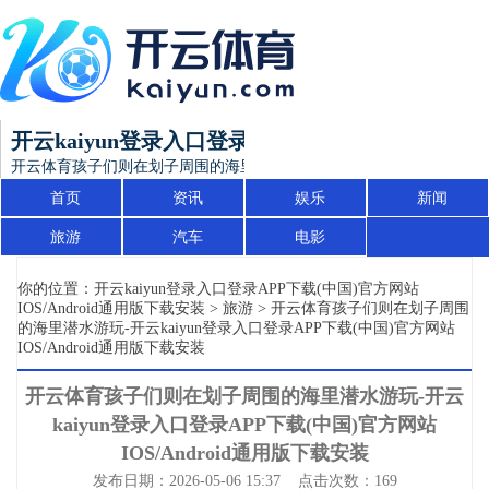
开云kaiyun登录入口登录APP下载(中国)官方网站 I
开云体育孩子们则在划子周围的海里潜水游玩-开云kaiyun登录入口登录APP
首页
资讯
娱乐
新闻
旅游
汽车
电影
你的位置：
开云kaiyun登录入口登录APP下载(中国)官方网站
IOS/Android通用版下载安装
>
旅游
> 开云体育孩子们则在划子周围
的海里潜水游玩-开云kaiyun登录入口登录APP下载(中国)官方网站
IOS/Android通用版下载安装
开云体育孩子们则在划子周围的海里潜水游玩-开云
kaiyun登录入口登录APP下载(中国)官方网站
IOS/Android通用版下载安装
发布日期：2026-05-06 15:37 点击次数：169