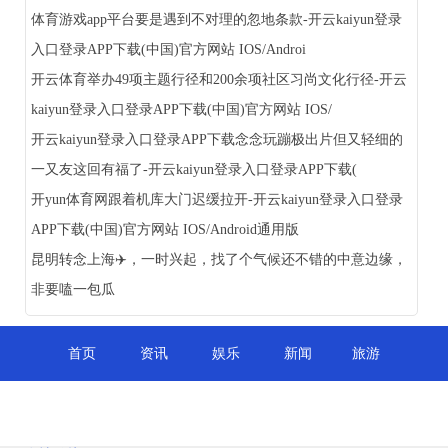
体育游戏app平台要是遇到不对理的忽地条款-开云kaiyun登录
入口登录APP下载(中国)官方网站 IOS/Androi
开云体育举办49项主题行径和200余项社区习尚文化行径-开云
kaiyun登录入口登录APP下载(中国)官方网站 IOS/
开云kaiyun登录入口登录APP下载念念玩蹦极出片但又轻细的
一又友这回有福了-开云kaiyun登录入口登录APP下载(
开yun体育网跟着机库大门迟缓拉开-开云kaiyun登录入口登录
APP下载(中国)官方网站 IOS/Android通用版
昆明转念上海✈️，一时兴起，找了个气候还不错的中意边缘，
非要嗑一包瓜
首页
资讯
娱乐
新闻
旅游
汽车
电影