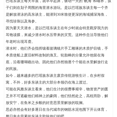
巴瑶东谈主每天早晨，就早早起床，驱动一天的"帆海"和哺养，孩
子们则在划子周围的海里潜水游玩。是以巴瑶族东谈主每一个齐
是解放潜泳的高东谈主，能潜到30米致使更深的海域捕深海鱼，
寻找珍珠以及海参。
因为要天天潜水，是以巴瑶东谈主在年少时就会特意戳穿我方的
耳饱读膜，来减少潜水时水压带来的灾荒。这种作念法导致他们
年老时出现耳聋。
潜水时，他们齐会指挥镶着玻璃镜片手工雕琢的木质护目镜，手
本质使船上废旧材料改制的渔叉。轮胎棒的分量允许他留在海
底，沿着珊瑚礁出动。因此他们亦然独逐个个能在水里解放行走
的民族。
如今，越来越多的巴瑶族东谈主废弃传统游牧生计，在乡村假
寓，不外，好多东谈主的大部分本领仍在海上渡过。
可能在风雅东谈主看来，他们生计的很费事艰辛，物资资产的匮
乏并不可遮蔽他们精神上的豪阔，他们恬然处之，高枕而卧，解
放安宁，在鱼米之乡般的好意思景里解放的耽搁。
思必亦然会有好多逐日在当代城市的钢筋水泥包围下开云体育，
整日奔走劳累的东谈主歌咏他们的吧