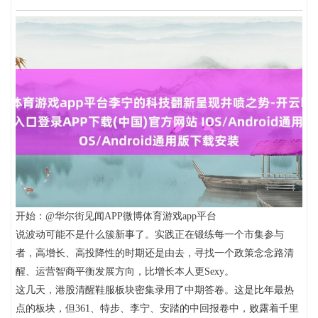
开始：@华尔街见闻APP微博体育游戏app平台
说波动可能不是什么簇新事了。实践正在锻练每一个市集参与
者，高增长、高投降性的时期还是由去，寻找一个政策念念路清
醒、运营智商平衡发展方向，比增长本人更Sexy。
这几天，港股清醒鞋服板块密集录用了中期答卷。这是比年最热
点的板块，但361、特步、李宁、安踏的中回报卷中，败露着千里