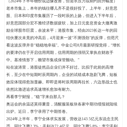
（2024年下半年物价或边缘改善，但需求压力或制约回升幅度）
老本市集上，本年的钱往哪儿齐不是很好投了。上半年，好意思
股、日本和印度市集履历了一段时辰的上扬，但进入下半年后，
好意思国部分宏不雅经济数据疲软，加上日元套息资金大撤离激
励全球股市巨震，余波未平；港股市集，经由2023长达一年的回
结伙屡次未竟的冲高后，4月迎来一波“不测强劲”的反弹，但咫尺
看这波反弹并非“稳稳地幸福”。中金公司8月最新研报觉得，“增长
的要津仍在于开启信用周期，信用周期的强弱又掌执在财政手
中。基准情形下，瞻望市集或保管颤动。”
站在波涛里，港股徒然品企业们并不好过。比拟于此前的高增
长，至少在中短期时辰周期内，企业的试错成本急剧飞腾，短板
效应体现得愈加显赫。即即是将时辰周期再拉长，六边形战士也
依然比激进追求高速增长愈加有耐力。
再看李宁财报，“稳”字来自那儿？
奥运会的余温还莫得曩昔，清醒服装板块各家中期功绩报就陆续
出炉。近日，李宁录用了中期答卷。
2024年上半年，李宁全体求实发展，营收达143.5亿元东说念主民
币，同比飞腾2.3%；毛利达72.4亿元，同比飞腾5.8%；李宁毛利