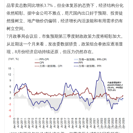
品零卖总数同比增长3.7%，但全体复苏的态势下，经济结构分化
依然昭彰。据中金公司不雅点，咫尺国内出口好于预期、投资徒
然慢树立、地产物价仍偏弱，经济增长内活泼能和有用需求仍有
树立空间。
7月政事局会议后，市集预期第三季度财政政策力度将昭彰加大。
从近期这一个月来看，发改委数据骄贵，政策组合拳效应逐渐显
现，8月份经济启动持续还原，但压力仍然存在。