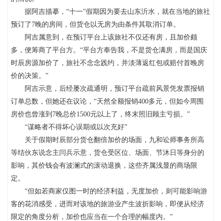
据阿吉描摹，“十一”假期因为要去山东沂水，就在当地的旅社
预订了7晚的房间，但货仓以无房为由条件其取消订单。
阿吉属意到，在预订平台上该旅社不仅还有房，且加价颇
多，便筹商了平台方。“平台方奉告我，不是货仓满房，而是国庆
时辰房源加价了，旅社不念念践约，并淡薄返红包或赔付首晚房
价的决策。”
阿吉示意，后经屡次疏通明，预订平台疏前风景凭发票报销
订单总数，但她还在议论，“天然全额报销400多元，但如今周围
房价也曾涨到7晚总价1500元以上了，终末照旧顾主亏损。”
“谋略者不得坏心误期或以次充好”
关于假期时辰部分货仓翻倍加价的场面，九和讼师事务所高
等结伙东说念主闫兵示意，货仓受区位、场面、节沐日等身分的
影响，其价钱会有波澜式的滚动退换，这些齐属浅显的商场限
定。
“但如若商家仅图一时的经济利益，无度加价，则可能影响游
客的花消感受，进而对该地的旅游业产生波折影响，即便从经济
限定的角度分析，加价也应当在一个合理的幅度内。”