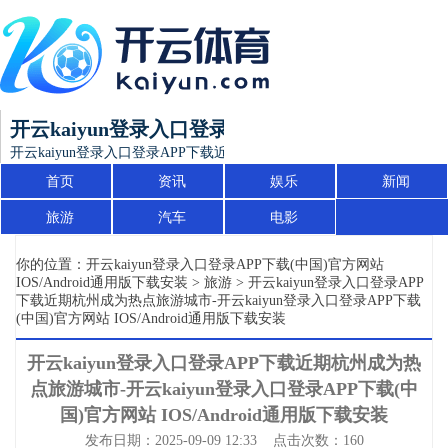
开云kaiyun登录入口登录APP下载(中国)官方网站 I
开云kaiyun登录入口登录APP下载近期杭州成为热点旅游城市-开云kaiyun
首页
资讯
娱乐
新闻
旅游
汽车
电影
你的位置：
开云kaiyun登录入口登录APP下载(中国)官方网站
IOS/Android通用版下载安装
>
旅游
> 开云kaiyun登录入口登录APP
下载近期杭州成为热点旅游城市-开云kaiyun登录入口登录APP下载
(中国)官方网站 IOS/Android通用版下载安装
开云kaiyun登录入口登录APP下载近期杭州成为热
点旅游城市-开云kaiyun登录入口登录APP下载(中
国)官方网站 IOS/Android通用版下载安装
发布日期：2025-09-09 12:33 点击次数：160