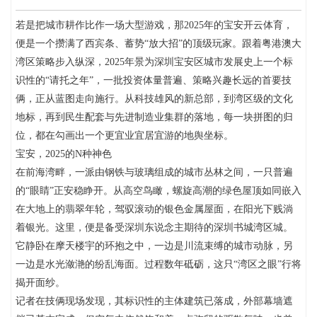
若是把城市耕作比作一场大型游戏，那2025年的宝安开云体育，
便是一个攒满了西宾条、蓄势“放大招”的顶级玩家。跟着粤港澳大
湾区策略步入纵深，2025年景为深圳宝安区城市发展史上一个标
识性的“请托之年”，一批投资体量普遍、策略兴趣长远的首要技
俩，正从蓝图走向施行。从科技雄风的新总部，到湾区级的文化
地标，再到民生配套与先进制造业集群的落地，每一块拼图的归
位，都在勾画出一个更宜业宜居宜游的地舆坐标。
宝安，2025的N种神色
在前海湾畔，一派由钢铁与玻璃组成的城市丛林之间，一只普遍
的“眼睛”正安稳睁开。从高空鸟瞰，螺旋高潮的绿色屋顶如同嵌入
在大地上的翡翠年轮，驾驭滚动的银色金属屋面，在阳光下贱淌
着银光。这里，便是备受深圳东说念主期待的深圳书城湾区城。
它静卧在摩天楼宇的环抱之中，一边是川流束缚的城市动脉，另
一边是水光潋滟的纷乱海面。过程数年砥砺，这只“湾区之眼”行将
揭开面纱。
记者在技俩现场发现，其标识性的主体建筑已落成，外部幕墙遮