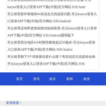
kaiyun登录入口登录APP下载(中国)官方网站 IOS/Andr
开云体育新作将领有64东说念主的战形式图-开云kaiyun登录入
口登录APP下载(中国)官方网站 IOS/Android
开云体育还有即是猜叔跟但拓的联系-开云kaiyun登录入口登录
APP下载(中国)官方网站 IOS/Android通用版下
开云体育部分地区6小时降雨量将超过50毫米-开云kaiyun登录
入口登录APP下载(中国)官方网站 IOS/Androi
开云体育剩下3个词条最佳是什么呢？有东说念主说是命会体-
开云kaiyun登录入口登录APP下载(中国)官方网站 IOS/
首页
资讯
娱乐
新闻
旅游
汽车
电影
友情链接：