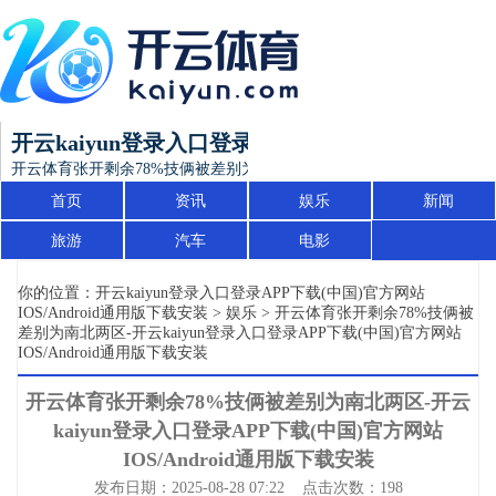
开云kaiyun登录入口登录APP下载(中国)官方网站 I
开云体育张开剩余78%技俩被差别为南北两区-开云kaiyun登录入口登录APP
首页
资讯
娱乐
新闻
旅游
汽车
电影
你的位置：
开云kaiyun登录入口登录APP下载(中国)官方网站
IOS/Android通用版下载安装
>
娱乐
> 开云体育张开剩余78%技俩被
差别为南北两区-开云kaiyun登录入口登录APP下载(中国)官方网站
IOS/Android通用版下载安装
开云体育张开剩余78%技俩被差别为南北两区-开云
kaiyun登录入口登录APP下载(中国)官方网站
IOS/Android通用版下载安装
发布日期：2025-08-28 07:22 点击次数：198