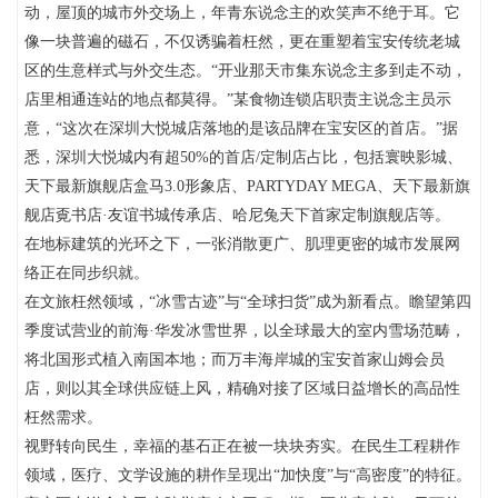
动，屋顶的城市外交场上，年青东说念主的欢笑声不绝于耳。它
像一块普遍的磁石，不仅诱骗着枉然，更在重塑着宝安传统老城
区的生意样式与外交生态。“开业那天市集东说念主多到走不动，
店里相通连站的地点都莫得。”某食物连锁店职责主说念主员示
意，“这次在深圳大悦城店落地的是该品牌在宝安区的首店。”据
悉，深圳大悦城内有超50%的首店/定制店占比，包括寰映影城、
天下最新旗舰店盒马3.0形象店、PARTYDAY MEGA、天下最新旗
舰店覔书店·友谊书城传承店、哈尼兔天下首家定制旗舰店等。
在地标建筑的光环之下，一张消散更广、肌理更密的城市发展网
络正在同步织就。
在文旅枉然领域，“冰雪古迹”与“全球扫货”成为新看点。瞻望第四
季度试营业的前海·华发冰雪世界，以全球最大的室内雪场范畴，
将北国形式植入南国本地；而万丰海岸城的宝安首家山姆会员
店，则以其全球供应链上风，精确对接了区域日益增长的高品性
枉然需求。
视野转向民生，幸福的基石正在被一块块夯实。在民生工程耕作
领域，医疗、文学设施的耕作呈现出“加快度”与“高密度”的特征。