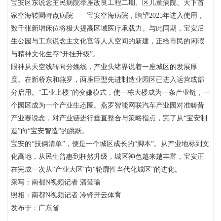
宝安区东说念主民病院举座改良工程二期、区儿童病院、天下首
家空海转圜特点病院——宝安空海病院，瞻望2025年进入使用，
数千张新增床位将极大提高区域医疗承载力。与此同期，宝安后
生公园与工东说念主文化宫等人人空间的新建，正给市民的闲暇
与精神文化生存“开挂升级”。
眼神从天空线转向分娩线，产业头绪界说着一座城区的发展厚
度。在新桥东和燕罗，两座巨型先进制造业园区已进入运营或部
分启用。“工业上楼”的变嫌模式，使一栋大楼成为一条产业链，一
个园区成为一个产业生态圈。燕罗智能网联汽车产业园对准畴昔
产业赛说念，对产业链进行垂直整合与策略指点，完了从“宝安制
造”向“宝安智造”的跳跃。
宝安的“技俩清单”，便是一个城区成长的“脚本”。从产业地标到文
化高地，从民生普惠到枉然升级，城区神色越来越丰富，宝安正
在完成一次从“产业大区”向“轮廓性当代化城区”的进化。
采写：南都N视频记者 潘莹瑜
照相：南都N视频记者 冷锋开云体育
发布于：广东省