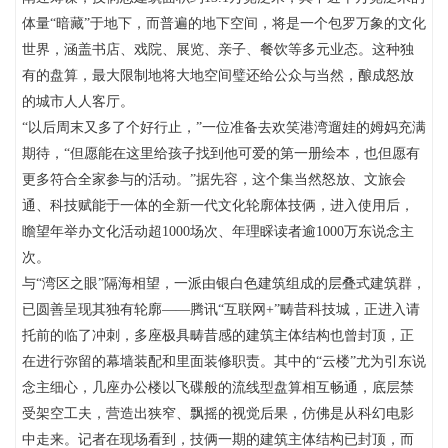
体量“暗藏”于地下，而普遍的地下空间，将是一个包罗万象的文化
世界，涵盖书店、戏院、展览、亲子、餐饮等多元业态。这种独
有的盘算，最大限制地将大地空间璧还给公众与当然，酿成怒放
的城市人人客厅。
“以后周末又多了个好行止，”一位准备去欢笑港湾遛娃的姆妈充满
期待，“但愿能在这里给孩子找到他可爱的第一册绘本，也但愿有
更多符合全家参与的活动。”据先容，这个集当然怒放、文旅会
通、科技赋能于一体的全新一代文化轮廓体技俩，进入使用后，
瞻望年举办文化活动超1000场次、年理睬读者逾1000万东说念主
次。
与“湾区之眼”隔海相望，一派由银白色建筑组成的层叠式建筑群，
已圆善呈现其独有轮廓——腾讯“互联网+”畴昔科技城，正进入请
托前的临了冲刺，多座极具畴昔感的建筑主体结构也曾封顶，正
在进行弥留的幕墙装配和里面装修职责。其中的“云楼”尤为引东说
念主细心，几座办公楼以飞碟般的流线型盘算相互畅通，底层禁
受架空工夫，营造出狭窄、飘摇的视觉后果，仿佛是从科幻电影
中走来。记者在现场看到，技俩一期的建筑主体结构已封顶，而