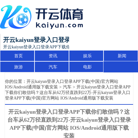
开云kaiyun登录入口登录APP下载(中国)官方网站 I
开云kaiyun登录入口登录APP下载你们敢信吗？这台车从62万径直跌到22万-
首页
资讯
娱乐
新闻
旅游
汽车
电影
你的位置：
开云kaiyun登录入口登录APP下载(中国)官方网站
IOS/Android通用版下载安装
>
汽车
> 开云kaiyun登录入口登录APP
下载你们敢信吗？这台车从62万径直跌到22万-开云kaiyun登录入口
登录APP下载(中国)官方网站 IOS/Android通用版下载安装
开云kaiyun登录入口登录APP下载你们敢信吗？这
台车从62万径直跌到22万-开云kaiyun登录入口登录
APP下载(中国)官方网站 IOS/Android通用版下载
安装