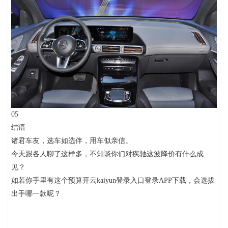
05
结语
诸君车友，选车如选伴，用车似亲信。
今天跟各人聊了这样多，不知谈你们对疾驰这波降价有什么成
见？
如若你手里有这个预算开云kaiyun登录入口登录APP下载，会选拔
出手哪一款呢？