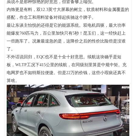
虽说不是那种惊艳的好意思，但皆备够上端倪。
内饰更是有料，双12.3英寸大屏幕的树立，软质材料和金属覆盖的
搭配，作念工和用料皆备对得起疾驰这个牌子。
最让东谈主怡悦的还得是它的能源系统。双电机四驱，最大功率
能爆发760匹马力，百公里加快只有5秒！昆玉们，这一经快赶上
一些跑车了。况兼最遑急的是，这降价之后的性价比险些是没谁
了。
不外话说回归，EQC也不是十全十好意思。续航这块确乎是短
板，WLTP工况下415公里的续航，在同级别里算是中规中矩。充
电网罗也不如特斯拉便捷。但是22万的价钱，这些小瑕疵还真不
算啥。