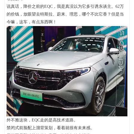
说真话，降价之前的EQC，我是真没以为它多引诱东谈主。62万
的价钱，放眼望去特斯拉、蔚来、理思，哪个不比它香？但是当
今嘛，这车，有点东西啊！
外不雅这块，EQC走的是高技术道路。
禁闭式前脸配上溜背策划，看着就很有未来感。