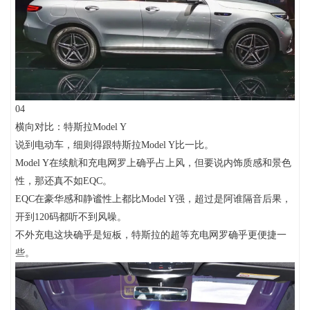
04
横向对比：特斯拉Model Y
说到电动车，细则得跟特斯拉Model Y比一比。
Model Y在续航和充电网罗上确乎占上风，但要说内饰质感和景色
性，那还真不如EQC。
EQC在豪华感和静谧性上都比Model Y强，超过是阿谁隔音后果，
开到120码都听不到风噪。
不外充电这块确乎是短板，特斯拉的超等充电网罗确乎更便捷一
些。