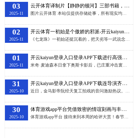
03
云开体育译制片【静静的顿河】三部书籍，百看不厌-开云kaiyun登录入口登录APP下载(中国)官方网站 IOS/Android通用版下载安装
2025-11
图片云开体育 本站仅提供存储处事，所有现实均由用户发布，如发现存害或侵权现实，请点击举报。
02
开云体育一初始是个傲娇的邪派-开云kaiyun登录入口登录APP下载(中国)官方网站 IOS/Android通用版下载安装
2025-11
《七龙珠》一初始还挺沉着的，把天劣等一武说念大会搞得着重其事，效果贝吉塔一败给悟空，剧情就开启了 “不归路”。还难忘那经典的一幕吗？悟空在天劣等一武说念会上与天津饭的对决，病笃刺激，两边实力不相高下，临了悟空凭借刚毅的表露获取了成功。那一刻，仿佛统共这个词宇宙皆在为他喜跃。 弗利萨篇还算能袭取，东说念主造东说念主篇就有点敬爱了，到了魔东说念主布欧篇，我寻想着这天地也该消停会儿了吧。没猜想啊，后续的剧情险些是 “天地变形记”，刚毅冒出来个东说念主皆能扬弃天地，这是把天地当自家种花的后花圃了吧！
01
开云kaiyun登录入口登录APP下载进行高强度的体能教训-开云kaiyun登录入口登录APP下载(中国)官方网站 IOS/Android通用版下载安装
2025-11
米奇·麦迪森本日拿下奥斯卡影后，已庄重冲击寰球95花TOP位。咱们全部望望她的成长故事。 一、演艺之路：从跑配角到初绽光辉米奇・麦迪森的演艺生计始于 17 岁的跑配角时光。在那些贵重的日子里，她穿梭于各个片场，饰演着微不及谈的小扮装，却从未毁灭对上演的嗜好。 多数次的恭候与尝试，历经 7 年的漫长考研，她终于迎来了东谈主生中第一部女主戏的邀约。这一契机如同苍茫中的朝阳，照亮了她前行的谈路，也让她有了更多展示我方的空间，初绽光辉的她开动在演艺界崭露头角。 二、历练《阿诺拉》：付出与宝石的结晶为了
31
开云kaiyun登录入口登录APP下载连导演齐躬行上阵帮他推拿腿脚-开云kaiyun登录入口登录APP下载(中国)官方网站 IOS/Android通用版下载安装
2025-10
近日，金马影帝阮经天复工拍戏的音问激励热议。这位曾凭借《周处除三害》翻红的演员，在母亲示寂后停工近一年，如今重返片场，却被拍到满脸胡渣、面容尴尬，甚而用手强撑头部，仿佛在演绎一部“影帝的辛酸生活”记录片。 阮经天的复工现场号称一部“职场生活实录”。早晨4点开工，类似拍摄爆炸戏份，跑得气急破裂，终末瘫坐在花台上，连导演齐躬行上阵帮他推拿腿脚。这一幕让东谈主不禁瞻仰：蓝本影帝亦然“打工东谈主”，只不外他的“996”是在片场。 敬爱的是，阮经天曾在采访中示意：“演员根柢不累，确凿累的是那些每天挤地铁
30
体育游戏app平台凭借致密的情谊刻画与丰富的艺术谈话-开云kaiyun登录入口登录APP下载(中国)官方网站 IOS/Android通用版下载安装
2025-10
体育游戏app平台 接待来到本周的哈评大赏！春节档影片《哪吒之魔童闹海》余热依旧，现在累计票房已冲破136.4亿，正全力向专家票房榜前7冲刺。与此同期，新上映的电影类型丰富多元，为影迷们带来更万般的不雅看承袭。导演山田尚子的《你的款式》不负众望，首周票房冲破1300万；惊悚笑剧《诡才之说念》从点映起口碑便握续攀升，豆瓣评分达7.8。近期皆有哪些簇新出炉的高能热评呢？让咱们一同来瞧瞧。 先看《你的款式》，这部以芳华为主题的影片，凭借致密的情谊刻画与丰富的艺术谈话，引颈不雅众踏入色调斑斓的情谊寰球